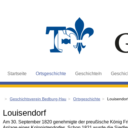
Navigation
Startseite
Ortsgeschichte
Geschichte/n
Geschich
überspringen
Geschichtsverein Bedburg-Hau
Ortsgeschichte
Louisendor
Louisendorf
Am 30. September 1820 genehmigte der preußische König Fried
Anlage eines Kolonistendorfes. Schon 1821 wurde die Siedle