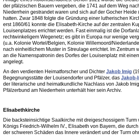
der pfälzischen Bauern vergeben, die 1741 auf dem Weg nac
Niederrhein gestrandet waren und sich auf der Gocher Heide (
hatten. Zwar 1848 folgte die Gründung einer lutherischen Ki
erst 1860/61 konnte die Elisabeth-Kirche auf der zentralen K
Louisenplatzes errichtet werden. Fast einmalig ist die Dorfa
rechtwinkeligem Wegenetz; es gibt in Europa nur wenige verg
(u.a. Kolonie Wortel/Belgien, Kolonie Willem­oord/Niederland
nach einheitlichem Muster in Streulage errichtet. Im Zentru
an die Namens­patronin des Dorfes der Louisenplatz mit eine
angelegt.
An den verdienten Heimatforscher und Dichter
Jakob Imig
(19
Begegnungsstätte der Louisendorfer und Pfälzer, das
Jakob-I
der literarische und heimatkundliche Nachlass von Jakob Imig
Pfälzerbund am Niederrhein unterhält hier sein Archiv.
Elisabethkirche
Die backsteinsichtige Saalkirche mit dreigeschossigem Turm 
Königs Friedrich-Wilhelm IV., Elisabeth von Bayern, die durc
der schweren Schäden das Innere verändert und der Turm ohne