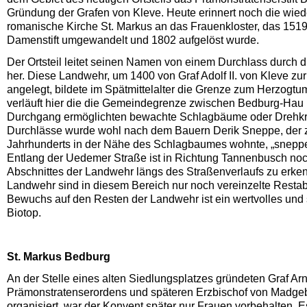
Gründung der Grafen von Kleve. Heute erinnert noch die wied
romanische Kirche St. Markus an das Frauenkloster, das 1519 i
Damenstift umgewandelt und 1802 aufgelöst wurde.
Der Ortsteil leitet seinen Namen von einem Durchlass durch 
her. Diese Landwehr, um 1400 von Graf Adolf II. von Kleve zu
angelegt, bildete im Spätmittelalter die Grenze zum Herzogt
verläuft hier die die Gemeindegrenze zwischen Bedburg-Hau
Durchgang ermöglichten bewachte Schlagbäume oder Dreh­kre
Durchlässe wurde wohl nach dem Bauern Derik Sneppe, der 
Jahrhunderts in der Nähe des Schlag­baumes wohnte, „snep
Entlang der Uedemer Straße ist in Richtung Tannenbusch noc
Abschnittes der Landwehr längs des Straßenverlaufs zu erke
Landwehr sind in diesem Bereich nur noch vereinzelte Restabs
Bewuchs auf den Resten der Landwehr ist ein wertvolles und
Biotop.
St. Markus Bedburg
An der Stelle eines alten Siedlungsplatzes gründeten Graf Ar
Prämonstratenserordens und späteren Erzbischof von Madgebur
organisiert, war der Konvent später nur Frauen vorbehalten. E