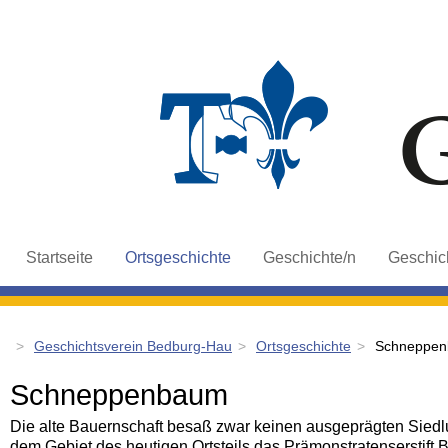
Navigation
Startseite
Ortsgeschichte
Geschichte/n
Geschich
überspringen
Geschichtsverein Bedburg-Hau
Ortsgeschichte
Schneppe
Schneppenbaum
Die alte Bauernschaft besaß zwar keinen ausgeprägten Siedl
dem Gebiet des heutigen Ortsteils das Prämonstratenser­stift 